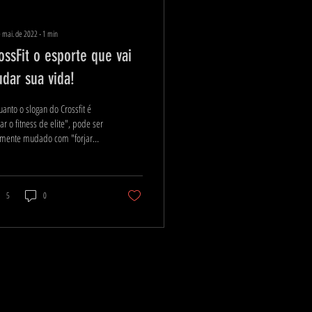
 mai. de 2022
∙
1
min
ossFit o esporte que vai
dar sua vida!
anto o slogan do Crossfit é
jar o fitness de elite", pode ser
ilmente mudado com "forjar
zade que mudam a vida". Há
..
5
0