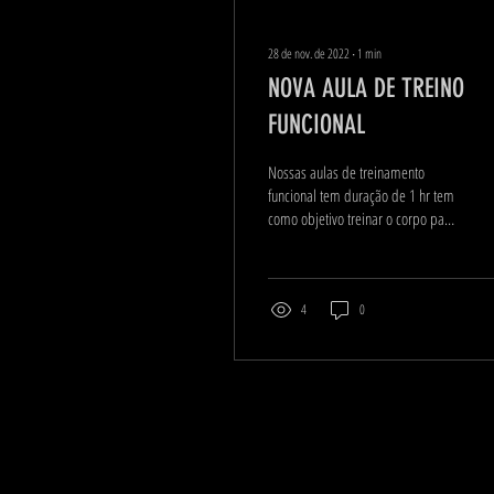
28 de nov. de 2022
∙
1
min
NOVA AULA DE TREINO
FUNCIONAL
Nossas aulas de treinamento
funcional tem duração de 1 hr tem
como objetivo treinar o corpo para
desenvolver capacidades
funcionais...
4
0