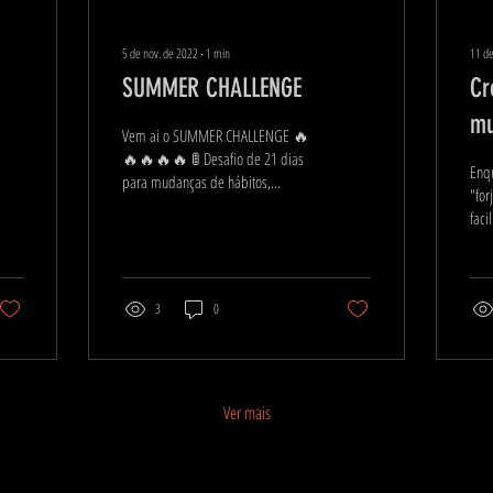
5 de nov. de 2022
∙
1
min
11 de
SUMMER CHALLENGE
Cr
mu
Vem ai o SUMMER CHALLENGE 🔥
🔥🔥🔥🔥 🚦 Desafio de 21 dias
Enqu
para mudanças de hábitos,
"for
emagrecimento, perda de
fac
medidas e recomposição...
ami
algo.
3
0
Ver mais