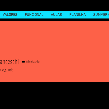
VALORES
FUNCIONAL
AULAS
PLANILHA
SUMMER 
anceschi
Administrador
0
seguindo