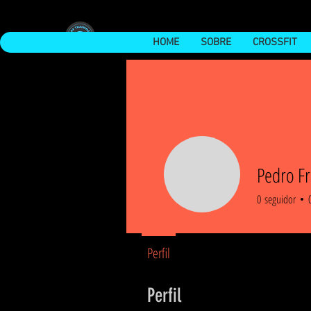
HOME
SOBRE
CROSSFIT
Pedro Fr
0
seguidor
Perfil
Perfil